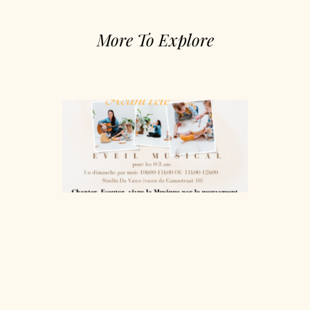
More To Explore
Bébés
Musicie
31/03/2025
Je commen
un nouveau
cycle pour l
bébés
musiciens e
mai et juin
2025.! Les
“Bébés
musiciens”
c’est une
séance d’éve