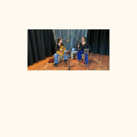
LIRE LA
SUITE »
Duo
Camille
Paloma
14/11/2024
Duo
Camille-
Paloma est
un duo
guitare
hautbois
pour toute
la famille.
Un
programme
composé
pour petits