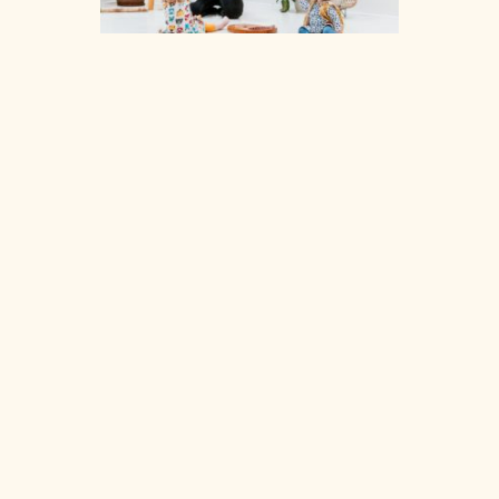
un nouveau
cycle pour l
bébés
musiciens d
janvier à avr
2025.! Les
“Bébés
musiciens”
c’est une
séance d’éve
musical pou
petits
accompagn
par un
parent. Cet
atelier d’éve
musical est
ouvert pour
les petit.e.s
0 à 3ans et
demi. On
chante, on