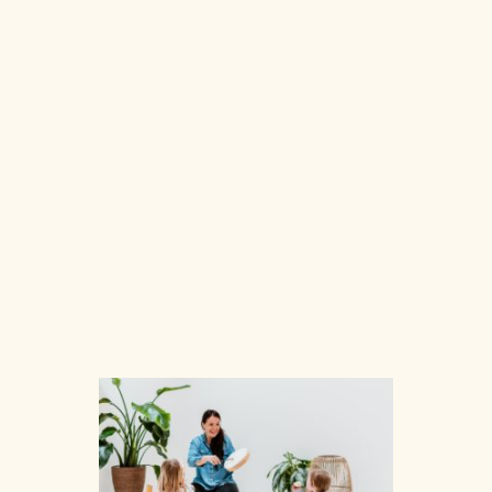
musical pou
petits
accompagn
par un
parent. Cet
atelier d’éve
musical est
ouvert pour
les petit.e.s
0 à 3ans et
demi. On
chante, on
LIRE LA
SUITE »
Bébés
Musicie
05/12/2024
Je commen